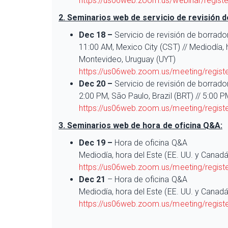
https://us06web.zoom.us/webinar/regi
2. Seminarios web de servicio de revisión 
Dec 18 –
Servicio de revisión de borrado
11:00 AM, Mexico City (CST) // Mediodía, 
Montevideo, Uruguay (UYT)
https://us06web.zoom.us/meeting/regi
Dec 20 –
Servicio de revisión de borrado
2:00 PM, São Paulo, Brazil (BRT) // 5:00 P
https://us06web.zoom.us/meeting/regi
3. Seminarios web de hora de oficina Q&A:
Dec 19 –
Hora de oficina Q&A
Mediodía, hora del Este (EE. UU. y Canadá
https://us06web.zoom.us/meeting/regis
Dec 21
– Hora de oficina Q&A
Mediodía, hora del Este (EE. UU. y Canadá
https://us06web.zoom.us/meeting/regis