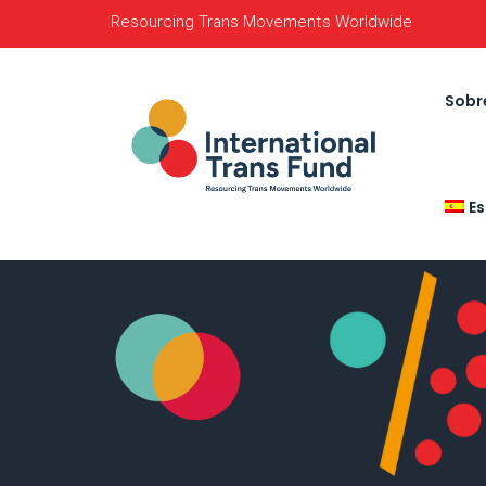
Resourcing Trans Movements Worldwide
Sobr
E