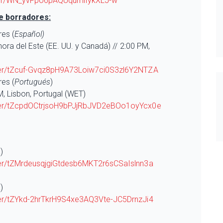
ster/WN_yvFpo6pAQUqumlIykXLJ-w
de borradores:
res (
Español)
hora del Este (EE. UU. y Canadá) // 2:00 PM,
ster/tZcuf-Gvqz8pH9A73Loiw7ci0S3zl6Y2NTZA
res (
Portugués
)
M, Lisbon, Portugal (WET)
ster/tZcpdOCtrjsoH9bPJjRbJVD2eBOo1oyYcx0e
)
ter/tZMrdeusqjgiGtdesb6MKT2r6sCSaIslnn3a
)
ter/tZYkd-2hrTkrH9S4xe3AQ3Vte-JC5DrnzJi4