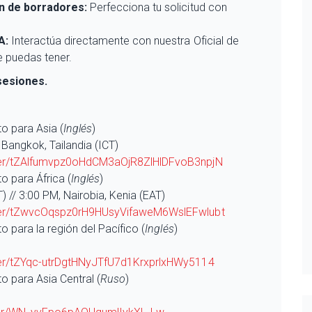
n de borradores:
Perfecciona tu solicitud con
A:
Interactúa directamente con nuestra Oficial de
e puedas tener.
sesiones.
o para Asia (
Inglés
)
, Bangkok, Tailandia (ICT)
ster/tZAlfumvpz0oHdCM3aOjR8ZlHlDFvoB3npjN
o para África (
Inglés
)
 // 3:00 PM, Nairobia, Kenia (EAT)
ster/tZwvcOqspz0rH9HUsyVifaweM6WslEFwlubt
 para la región del Pacífico (
Inglés
)
ter/tZYqc-utrDgtHNyJTfU7d1KrxprlxHWy5114
o para Asia Central (
Ruso
)