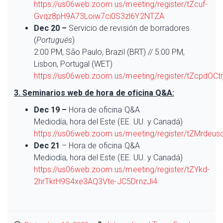
https://us06web.zoom.us/meeting/register/tZcuf-
Gvqz8pH9A73Loiw7ci0S3zl6Y2NTZA
Dec 20 –
Servicio de revisión de borradores
(
Portugués
)
2:00 PM, São Paulo, Brazil (BRT) // 5:00 PM,
Lisbon, Portugal (WET)
https://us06web.zoom.us/meeting/register/tZcpdO
3. Seminarios web de hora de oficina Q&A:
Dec 19 –
Hora de oficina Q&A
Mediodía, hora del Este (EE. UU. y Canadá)
https://us06web.zoom.us/meeting/register/tZMrdeu
Dec 21
– Hora de oficina Q&A
Mediodía, hora del Este (EE. UU. y Canadá)
https://us06web.zoom.us/meeting/register/tZYkd-
2hrTkrH9S4xe3AQ3Vte-JC5DrnzJi4