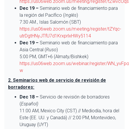
https://us06web.zoom.us/meeting/register/tZwvcO
Dec 19 –
Seminario web de financiamiento para
la región del Pacífico (
Inglés
)
7:30 AM., Islas Salomón (SBT)
https://us06web.zoom.us/meeting/register/tZYqc-
utrDgtHNyJTfU7d1KrxprlxHWy5114
Dec 19 –
Seminario web de financiamiento para
Asia Central (
Ruso
)
5:00 PM, GMT+6 (Almaty/Bishkek)
https://us06web.zoom.us/webinar/register/WN_yvF
w
2. Seminarios web de servicio de revisión de
borradores:
Dec 18 –
Servicio de revisión de borradores
(
Español)
11:00 AM, Mexico City (CST) // Mediodía, hora del
Este (EE. UU. y Canadá) // 2:00 PM, Montevideo,
Uruguay (UYT)