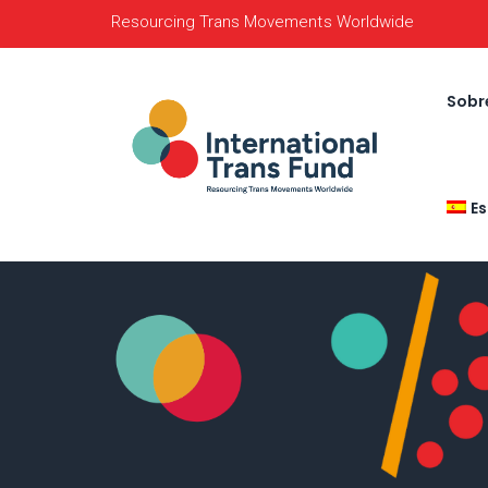
Resourcing Trans Movements Worldwide
Sobr
E