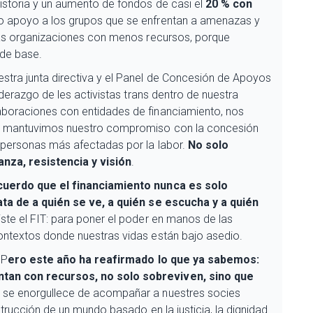
historia y un aumento de fondos de casi el
20 % con
o apoyo a los grupos que se enfrentan a amenazas y
 las organizaciones con menos recursos, porque
 de base.
stra junta directiva y el Panel de Concesión de Apoyos
iderazgo de les activistas trans dentro de nuestra
aboraciones con entidades de financiamiento, nos
 y mantuvimos nuestro compromiso con la concesión
s personas más afectadas por la labor.
No solo
nza, resistencia y visión
.
ecuerdo que el financiamiento nunca es solo
ata de a quién se ve, a quién se escucha y a quién
ste el FIT: para poner el poder en manos de las
ontextos donde nuestras vidas están bajo asedio.
 P
ero este año ha reafirmado lo que ya sabemos:
tan con recursos, no solo sobreviven, sino que
IT se enorgullece de acompañar a nuestres socies
strucción de un mundo basado en la justicia, la dignidad