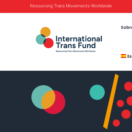
Resourcing Trans Movements Worldwide
Sobr
E