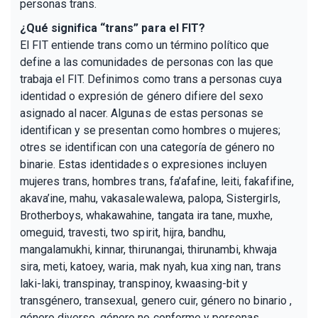
personas trans.
¿Qué significa “trans” para el FIT?
El FIT entiende trans como un término político que
define a las comunidades de personas con las que
trabaja el FIT. Definimos como trans a personas cuya
identidad o expresión de género difiere del sexo
asignado al nacer. Algunas de estas personas se
identifican y se presentan como hombres o mujeres;
otres se identifican con una categoría de género no
binarie. Estas identidades o expresiones incluyen
mujeres trans, hombres trans, fa’afafine, leiti, fakafifine,
akava’ine, mahu, vakasalewalewa, palopa, Sistergirls,
Brotherboys, whakawahine, tangata ira tane, muxhe,
omeguid, travesti, two spirit, hijra, bandhu,
mangalamukhi, kinnar, thirunangai, thirunambi, khwaja
sira, meti, katoey, waria, mak nyah, kua xing nan, trans
laki-laki, transpinay, transpinoy, kwaasing-bit y
transgénero, transexual, genero cuir, género no binario ,
género diverso, género no conforme y personas